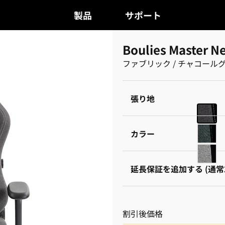
製品
サポート
Boulies Master N
ファブリック / チャコール
張り地
カラー
延長保証を追加する (通常
割引後価格