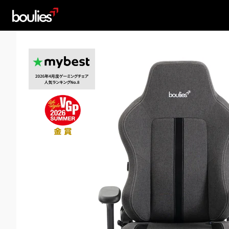
【公
式】
Boulies
オ
フ
ィ
ス
チ
ェ
ア
｜
最
高
の
ゲ
ー
ミ
ン
グ
チ
ェ
ア